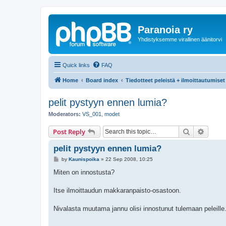
Paranoia ry
Yhdistyksemme virallinen äänitorvi
Quick links
FAQ
Home
Board index
Tiedotteet peleistä + ilmoittautumiset
pelit pystyyn ennen lumia?
Moderators:
VS_001
,
modet
Search
Advanc
Post Reply
pelit pystyyn ennen lumia?
P
by
Kaunispoika
»
22 Sep 2008, 10:25
o
s
Miten on innostusta?
t
Itse ilmoittaudun makkaranpaisto-osastoon.
Nivalasta muutama jannu olisi innostunut tulemaan peleille