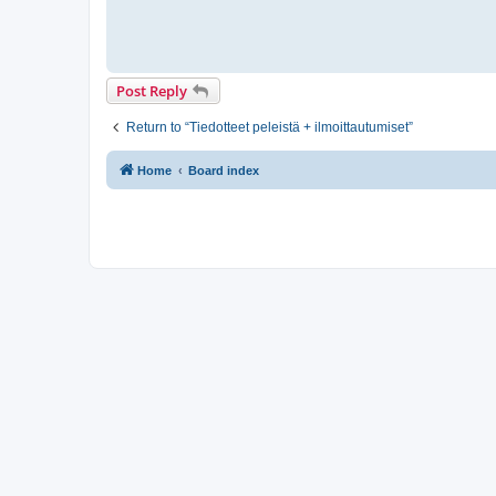
Post Reply
Return to “Tiedotteet peleistä + ilmoittautumiset”
Home
Board index