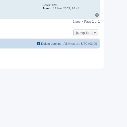
Posts:
1290
Joined:
13 Nov 2005, 16:44
T
o
1 post • Page
1
of
1
p
Jump to
Delete cookies
All times are
UTC+03:00