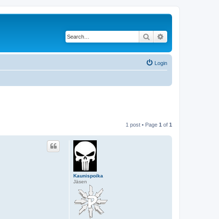
Search
Advanced search
Login
1 post • Page
1
of
1
Kaunispoika
Jäsen