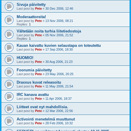
Sivuja päivitetty
Last post by
Pete
«
30 Dec 2006, 12:46
Moderaattoreita!
Last post by
Pete
«
13 Nov 2006, 08:21
Replies:
1
Vältetään noita turhia liitetiedostoja
Last post by
Pete
«
05 Nov 2006, 21:52
Replies:
1
Kauan kaivattu kuvien selaustapa on toteutettu
Last post by
Pete
«
17 Sep 2006, 18:30
HUOMIO!
Last post by
Pete
«
30 Aug 2006, 21:23
Foorumia päivitetty
Last post by
Pete
«
23 May 2006, 20:25
Draxxus kuvat releasoitu
Last post by
Pete
«
11 May 2006, 21:54
IRC kanava avattu
Last post by
Pete
«
11 Apr 2006, 18:37
Liitteet ovat nyt mahdollisia.
Last post by
Pete
«
12 Mar 2006, 22:56
Activointi menetelmä muuttunut
Last post by
Pete
«
28 Feb 2006, 10:32