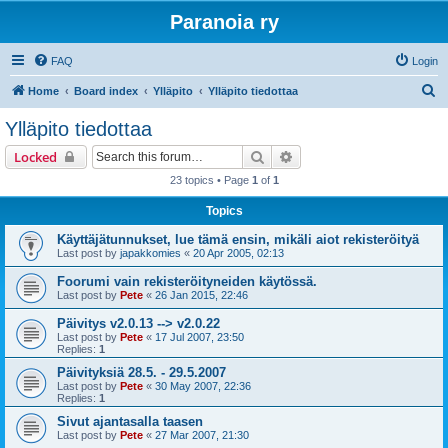
Paranoia ry
FAQ
Login
S
Home
Board index
Ylläpito
Ylläpito tiedottaa
e
Ylläpito tiedottaa
a
Search
Advanced search
Locked
r
23 topics • Page
1
of
1
c
Topics
h
Käyttäjätunnukset, lue tämä ensin, mikäli aiot rekisteröityä
Last post by
japakkomies
«
20 Apr 2005, 02:13
Foorumi vain rekisteröityneiden käytössä.
Last post by
Pete
«
26 Jan 2015, 22:46
Päivitys v2.0.13 --> v2.0.22
Last post by
Pete
«
17 Jul 2007, 23:50
Replies:
1
Päivityksiä 28.5. - 29.5.2007
Last post by
Pete
«
30 May 2007, 22:36
Replies:
1
Sivut ajantasalla taasen
Last post by
Pete
«
27 Mar 2007, 21:30