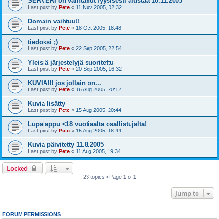
SERVERI on vaihtanut fyysisesti alustaa 10.11.2005
Last post by
Pete
«
11 Nov 2005, 02:32
Domain vaihtuu!!
Last post by
Pete
«
18 Oct 2005, 18:48
tiedoksi ;)
Last post by
Pete
«
22 Sep 2005, 22:54
Yleisiä järjestelyjä suoritettu
Last post by
Pete
«
20 Sep 2005, 16:32
KUVIA!!! jos jollain on...
Last post by
Pete
«
16 Aug 2005, 20:12
Kuvia lisätty
Last post by
Pete
«
15 Aug 2005, 20:44
Lupalappu <18 vuotiaalta osallistujalta!
Last post by
Pete
«
15 Aug 2005, 18:44
Kuvia päivitetty 11.8.2005
Last post by
Pete
«
11 Aug 2005, 19:34
Locked
23 topics • Page
1
of
1
Jump to
FORUM PERMISSIONS