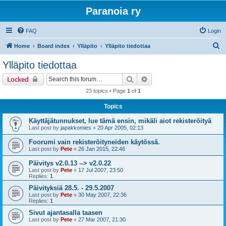
Paranoia ry
FAQ
Login
S
Home
Board index
Ylläpito
Ylläpito tiedottaa
e
Ylläpito tiedottaa
a
Search
Advanced search
Locked
r
23 topics • Page
1
of
1
c
Topics
h
Käyttäjätunnukset, lue tämä ensin, mikäli aiot rekisteröityä
Last post by
japakkomies
«
20 Apr 2005, 02:13
Foorumi vain rekisteröityneiden käytössä.
Last post by
Pete
«
26 Jan 2015, 22:46
Päivitys v2.0.13 --> v2.0.22
Last post by
Pete
«
17 Jul 2007, 23:50
Replies:
1
Päivityksiä 28.5. - 29.5.2007
Last post by
Pete
«
30 May 2007, 22:36
Replies:
1
Sivut ajantasalla taasen
Last post by
Pete
«
27 Mar 2007, 21:30