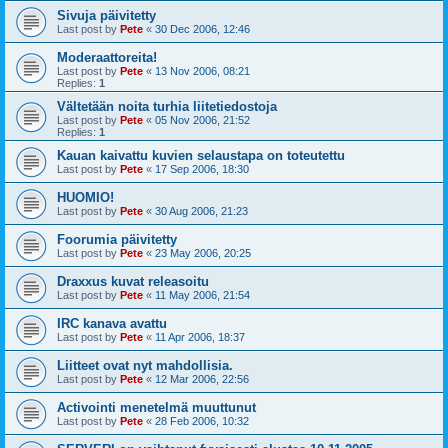
Sivuja päivitetty
Last post by
Pete
«
30 Dec 2006, 12:46
Moderaattoreita!
Last post by
Pete
«
13 Nov 2006, 08:21
Replies:
1
Vältetään noita turhia liitetiedostoja
Last post by
Pete
«
05 Nov 2006, 21:52
Replies:
1
Kauan kaivattu kuvien selaustapa on toteutettu
Last post by
Pete
«
17 Sep 2006, 18:30
HUOMIO!
Last post by
Pete
«
30 Aug 2006, 21:23
Foorumia päivitetty
Last post by
Pete
«
23 May 2006, 20:25
Draxxus kuvat releasoitu
Last post by
Pete
«
11 May 2006, 21:54
IRC kanava avattu
Last post by
Pete
«
11 Apr 2006, 18:37
Liitteet ovat nyt mahdollisia.
Last post by
Pete
«
12 Mar 2006, 22:56
Activointi menetelmä muuttunut
Last post by
Pete
«
28 Feb 2006, 10:32